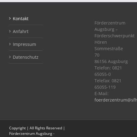
Kontakt
Förderzentrum
Augsburg –
Anfahrt
Förderschwerpunkt
Hören
Impressum
Sommestraße
70
Datenschutz
86156 Augsburg
Telefon: 0821
65055-0
Telefax: 0821
65055-119
E-Mail:
foerderzentrum@sfh
Copyright | All Rights Reserved |
Förderzentrum Augsburg -