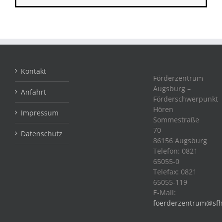
Kontakt
Förderzentrum
Augsburg –
Anfahrt
Förderschwerpunkt
Hören
Impressum
Sommestraße
70
Datenschutz
86156 Augsburg
Telefon: 0821
65055-0
Telefax: 0821
65055-119
E-Mail:
foerderzentrum@sfh